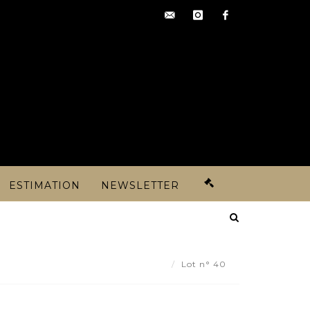
contact@artoisencheres.c
instagram
facebook
ESTIMATION
NEWSLETTER
urmette en or 750/1000e . - Lot 40
Lot n° 40