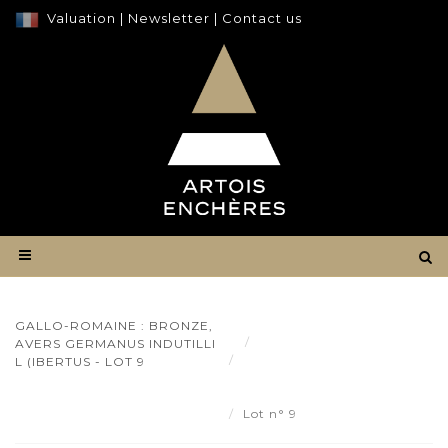
Valuation
|
Newsletter
|
Contact us
GALLO-ROMAINE : BRONZE,
Result
AVERS GERMANUS INDUTILLI
GALLO-ROMAINE : Bronze,
L (IBERTUS - LOT 9
Avers Germanus Indutilli L
(ibertus - Lot 9
Lot n° 9