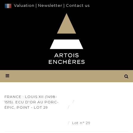
Valuation
|
Newsletter
|
Contact us
FRANCE : LOUIS XII (1498-
Result
1515). ECU D'OR AU PORC-
FRANCE : Louis XII (1498-
ÉPIC, POINT - LOT 29
1515). Ecu d'or au porc-épic,
point - Lot 29
Lot n° 29