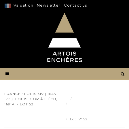
Valuation
|
Newsletter
|
Contact us
FRANCE : LOUIS XIV ( 1643-
Result
1715). LOUIS D'OR À L'ÉCU,
FRANCE : Louis XIV ( 1643-
1691A, - LOT 52
1715). Louis d'or à l'écu, 1691A, -
Lot 52
Lot n° 52