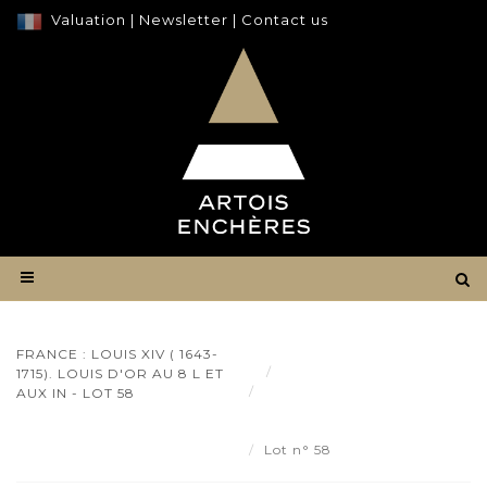
Valuation
|
Newsletter
|
Contact us
FRANCE : LOUIS XIV ( 1643-
Result
1715). LOUIS D'OR AU 8 L ET
FRANCE : Louis XIV ( 1643-
AUX IN - LOT 58
1715). Louis d'or au 8 L et aux
in - Lot 58
Lot n° 58