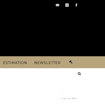
contact@artoisencheres.c
instagram
facebook
ESTIMATION
NEWSLETTER
Résultat
 en bronze et décor émaillé polychrome - Lot 199
Lot n° 199