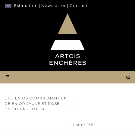
Estimation
|
Newsletter
|
Contact
ETUI EN OS COMPRENANT UN
Résultat
DÉ EN OR JAUNE ET ROSE ,
Etui en os comprenant un
UN ÉTUI À - LOT 136
dé en or jaune et rose , un étui
à - Lot 136
Lot n° 136